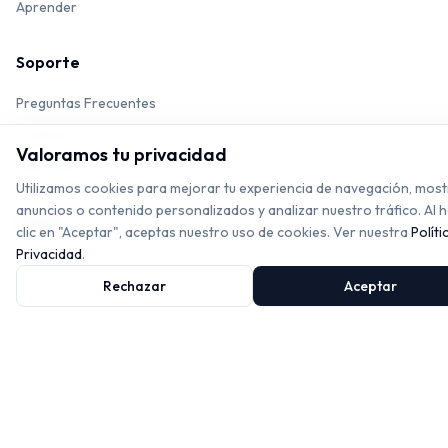
Aprender
Soporte
Preguntas Frecuentes
Contacto
Valoramos tu privacidad
Acerca de
Utilizamos cookies para mejorar tu experiencia de navegación, most
anuncios o contenido personalizados y analizar nuestro tráfico. Al 
Legal
clic en "Aceptar", aceptas nuestro uso de cookies. Ver nuestra
Políti
Privacidad
.
Privacidad
Rechazar
Aceptar
Términos
© 2024 Transportador en Línea. Medición de Ángulos Gratuita y
Precisa.