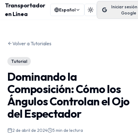
Transportador
Iniciar sesió
Español
Cambiar tema
Google
en Línea
Volver a Tutoriales
Tutorial
Dominando la
Composición: Cómo los
Ángulos Controlan el Ojo
del Espectador
2 de abril de 2024
5
min de lectura